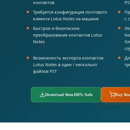
контактов
PS
Требуется конфигурация почтового
Пр
клиента Lotus Notes на машине
с 
Быстрое и безопасное
Ле
преобразование контактов Lotus
No
Notes
Gm
сл
Возможность экспорта контактов
Дл
Lotus Notes в один / несколько
тр
файлов PST
Download Now
100% Safe
Buy No