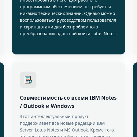
программным обеспечением не требуется
никаких технических знаний. Однако можно
воспользоваться руководством пользователя
и скриншотами для беспроблемного
преобразования адресной книги Lotus Notes.
Совместимость со всеми IBM Notes
/ Outlook и Windows
Этот интеллектуальный продукт
поддерживает все новые редакции IBM
Server, Lotus Notes и MS Outlook. Кроме того,
эту программу можно бесплатно запускать