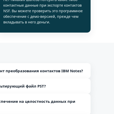
контактные данные при экспорте контактов
NSF. Вы можете проверить это программное
обеспечение с демо-версией, прежде чем
вкладывать в него деньги.
нт преобразования контактов IBM Notes?
лный процесс преобразования:
ультирующий файл PST?
ое обеспечение на вашем ПК с Windows.
файлов NSF.
йла NSF пользователи могут получить данные в
.
спечение на целостность данных при
рывается в MS Outlook 2019, 2016, 2013, 2010 и
файлу.
сейчас.