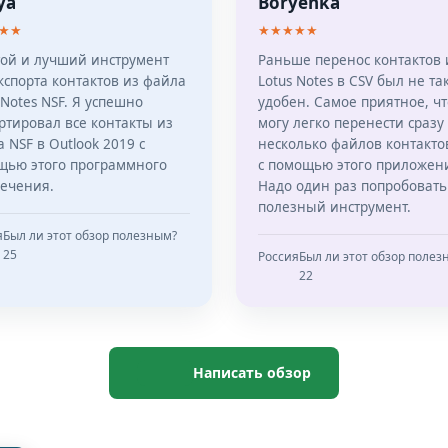
ya
Boryenka
★★
★★★★★
той и лучший инструмент
Раньше перенос контактов 
кспорта контактов из файла
Lotus Notes в CSV был не та
 Notes NSF. Я успешно
удобен. Самое приятное, чт
ртировал все контакты из
могу легко перенести сразу
 NSF в Outlook 2019 с
несколько файлов контакто
щью этого программного
с помощью этого приложен
печения.
Надо один раз попробовать
полезный инструмент.
я
Был ли этот обзор полезным?
25
Россия
Был ли этот обзор полез
22
Написать обзор