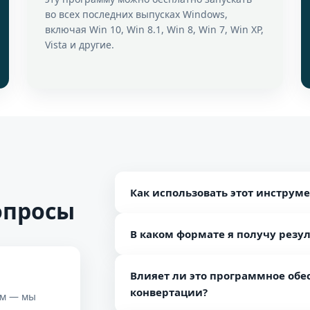
во всех последних выпусках Windows,
включая Win 10, Win 8.1, Win 8, Win 7, Win XP,
Vista и другие.
Как использовать этот инструме
опросы
Выполните шаги, чтобы узнать по
В каком формате я получу рез
Установите и откройте программн
Просмотрите один или несколько 
После преобразования контактов фа
Выберите любой вариант экспорта
Влияет ли это программное обе
файле Unicode PST, который легко отк
Укажите путь к результирующему 
конвертации?
т. Д.
ам — мы
Нажмите кнопку Начать создание 