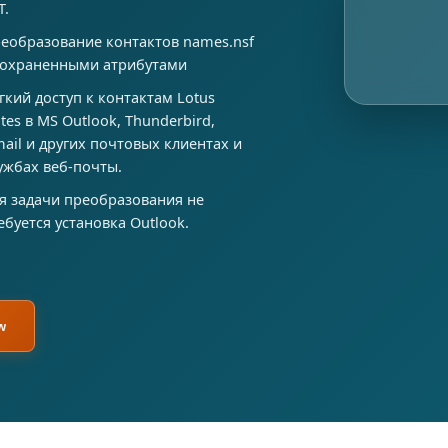
T.
еобразование контактов names.nsf
сохраненными атрибутами
гкий доступ к контактам Lotus
tes в MS Outlook, Thunderbird,
ail и других почтовых клиентах и
ужбах веб-почты.
я задачи преобразования не
ебуется установка Outlook.
w