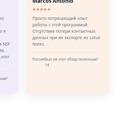
Marcos Antonio
★★★★★
из
Просто потрясающий опыт
к
работы с этой программой.
о я
Отсутствие потери контактных
данных при их экспорте из Lotus
в NSF
Notes.
ия.
 этот
Россия
Был ли этот обзор полезным?
14
ным?