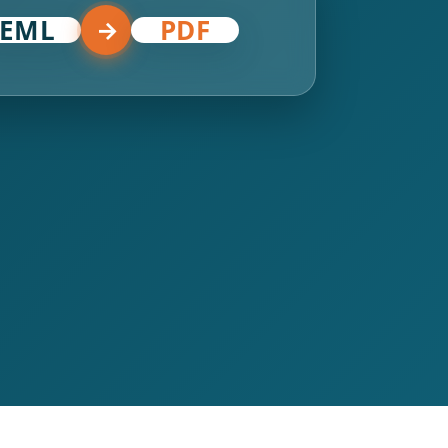
EML
PDF
→