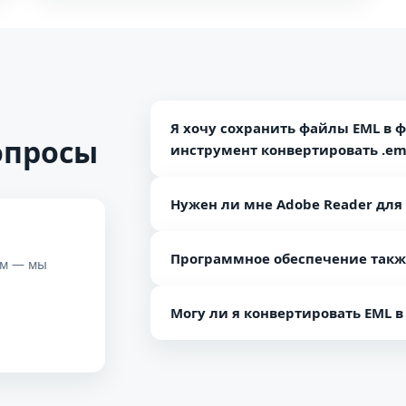
Я хочу сохранить файлы EML в 
опросы
инструмент конвертировать .eml
Да, используя программу EML в Adob
Нужен ли мне Adobe Reader для 
PDF вместе с вложениями, не затра
Нет Adobe Reader не требуется для
Программное обеспечение такж
обеспечение работает независимо.
ам — мы
Да, инструмент поддерживает все в
Могу ли я конвертировать EML в 
Да, вы наверняка можете конвертир
Windows Live Mail.