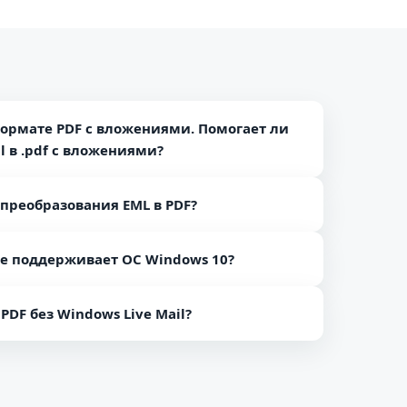
формате PDF с вложениями. Помогает ли
 в .pdf с вложениями?
e PDF, вы можете легко конвертировать EML 2
преобразования EML в PDF?
гивая отдельную информацию.
 процесса преобразования. Наше программное
е поддерживает ОС Windows 10?
ерсии Windows, включая ОС Windows 10.
PDF без Windows Live Mail?
овать файлы WLM EML в Adobe PDF без