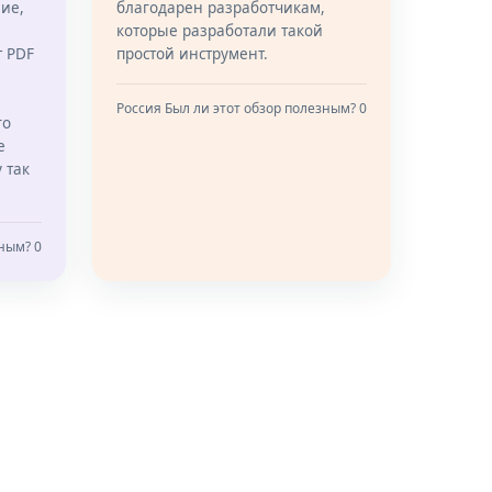
ие,
благодарен разработчикам,
которые разработали такой
т PDF
простой инструмент.
Россия
Был ли этот обзор полезным? 0
го
е
 так
ным? 0