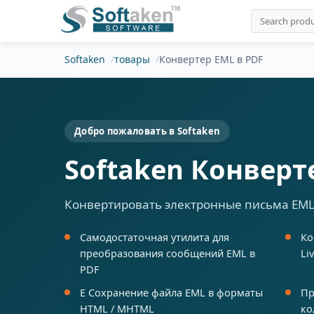
Softaken
товары
Конвертер EML в PDF
Добро пожаловать в Softaken
Softaken Конверт
Конвертировать электронные письма EML 
Самодостаточная утилита для
Ко
преобразования сообщений EML в
Li
PDF
E Сохранение файла EML в форматы
Пр
HTML / MHTML
ко