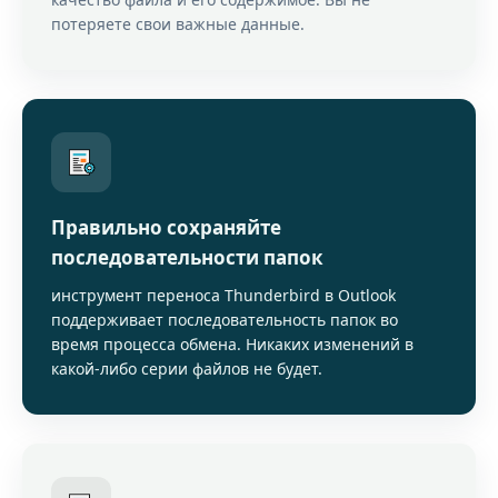
потеряете свои важные данные.
Правильно сохраняйте
последовательности папок
инструмент переноса Thunderbird в Outlook
поддерживает последовательность папок во
время процесса обмена. Никаких изменений в
какой-либо серии файлов не будет.