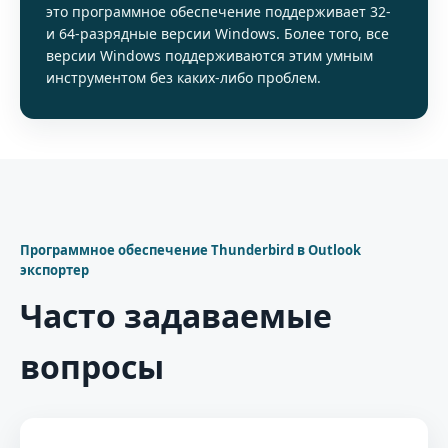
это программное обеспечение поддерживает 32-
и 64-разрядные версии Windows. Более того, все
версии Windows поддерживаются этим умным
инструментом без каких-либо проблем.
Программное обеспечение Thunderbird в Outlook
экспортер
Часто задаваемые
вопросы