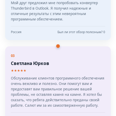
Мой друг предложил мне попробовать конвертер
Thunderbird в Outlook. Я получил надежные и
отличные результаты с этим невероятным
программным обеспечением.
Россия
Был ли этот обзор полезным? 0
03
Светлана Юрков
★★★★★
Обслуживание клиентов программного обеспечения
очень вежливо и полезно. Они помогут вам и
предоставят вам правильное решение вашей
проблемы, не оставляя камня на камне. Я хотел бы
сказать, что ребята действительно преданы своей
работе. Салют им за их самоотверженную работу.