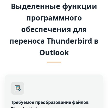
Выделенные функции
программного
обеспечения для
переноса Thunderbird в
Outlook
Требуемое преобразование файлов