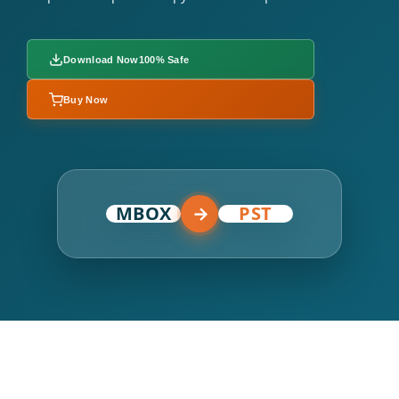
Download Now
100% Safe
Buy Now
MBOX
→
PST