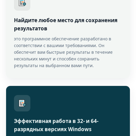
Найдите любое место для сохранения
результатов
это программное обеспечение разработано в
соответствии с вашими требованиями. Он
обеспечит вам быстрые результаты в течение
нескольких минут и способен сохранить
результаты на выбранном вами пути.
Эффективная работа в 32- и 64-
разрядных версиях Windows