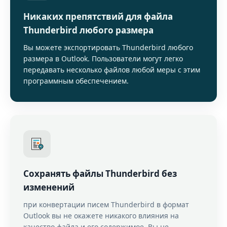
Никаких препятствий для файла
Thunderbird любого размера
Вы можете экспортировать Thunderbird любого
размера в Outlook. Пользователи могут легко
передавать несколько файлов любой меры с этим
программным обеспечением.
Сохранять файлы Thunderbird без
изменений
при конвертации писем Thunderbird в формат
Outlook вы не окажете никакого влияния на
качество файла и его содержимое. Вы не