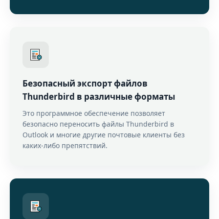
Безопасный экспорт файлов
Thunderbird в различные форматы
Это программное обеспечение позволяет
безопасно переносить файлы Thunderbird в
Outlook и многие другие почтовые клиенты без
каких-либо препятствий.