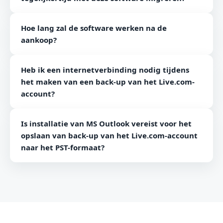
Nee, de tool ondersteunt tegelijkertijd een back-up
Hoe lang zal de software werken na de
van één Live.com-account.
aankoop?
De software werkt levenslang nadat u deze hebt
Heb ik een internetverbinding nodig tijdens
aangeschaft.
het maken van een back-up van het Live.com-
account?
Ja, er is een goede internetverbinding vereist voor het
Is installatie van MS Outlook vereist voor het
maken van een back-up van het Live.com-account.
opslaan van back-up van het Live.com-account
naar het PST-formaat?
Nee, installatie van MS Outlook is niet vereist voor het
opslaan van Live.com-accountback-up naar PST-
indeling.