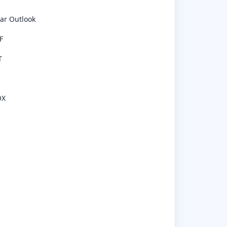
ar Outlook
F
T
OX