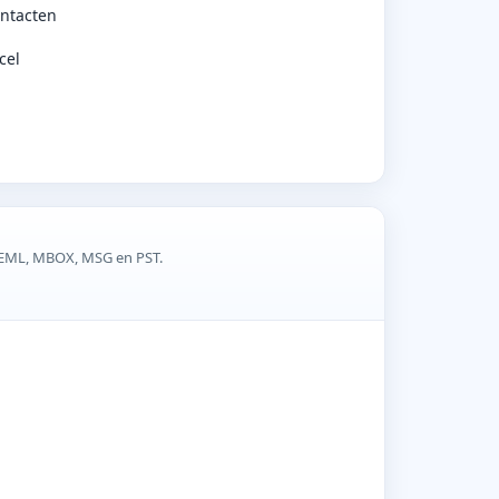
ontacten
cel
t EML, MBOX, MSG en PST.