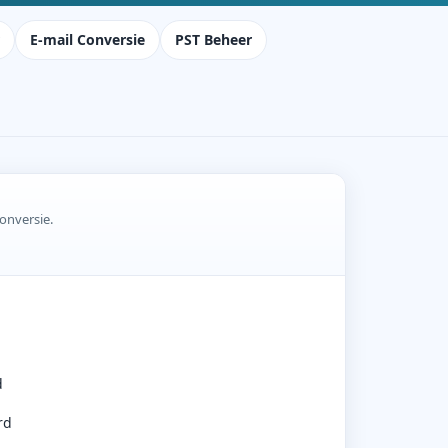
E-mail Conversie
PST Beheer
onversie.
d
rd