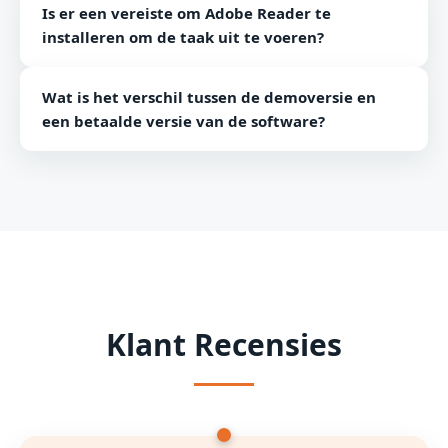
Is er een vereiste om Adobe Reader te
verwijderen van het wachtwoord toe van vereiste PDF-
installeren om de taak uit te voeren?
documenten.
Nee, de tool is capabel genoeg om alleen samen te
Wat is het verschil tussen de demoversie en
voegen. Er is geen extra tool zoals Adobe Reader en
een betaalde versie van de software?
anderen nodig.
Het enige verschil is dat u toegang krijgt tot sommige
functies in de demoversie, terwijl de betaalde versie
u toegang biedt tot alle functies van de software.
Klant Recensies