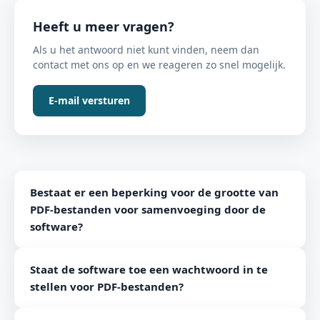
Heeft u meer vragen?
Als u het antwoord niet kunt vinden, neem dan
contact met ons op en we reageren zo snel mogelijk.
E-mail versturen
Bestaat er een beperking voor de grootte van
PDF-bestanden voor samenvoeging door de
software?
Nee, er zijn geen dergelijke beperkingen opgelegd
Staat de software toe een wachtwoord in te
door de software op het formaat van PDF-
stellen voor PDF-bestanden?
documenten.
Nee, de software staat alleen het samenvoegen en